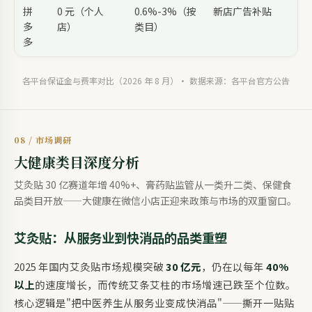
拼
0 元（个人
0.6%-3%（按
新店广告补贴
多
店）
类目）
多
各平台保证金与费率对比（2026 年 8 月）· 数据来源：各平台官方公告
08 / 市场调研
大健康类目深度分析
艾灸贴 30 亿赛道年增 40%+、膏药贴监管从一类升二类、保健食
品类目开放——大健康在微信小店正迎来政策与市场的双重窗口。
艾灸贴：从服务业到快消品的品类重塑
2025 年国内艾灸贴市场规模突破
30 亿元
，仍在以每年
40%
以上
的速度增长，而传统艾条艾柱的市场增速已跌至个位数。
核心逻辑是"把中医养生从服务业变成快消品"——撕开一贴贴