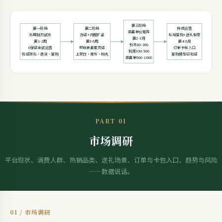
第三阶段
第一阶段
第二阶段
持续运营
高客单价矩阵
外用贴剂试水
办证+内服扩品
私域复购+送礼裂变
第2-3月
第1-2周
第3-6周
第4-6月
引流80-200
0保证金试运营
预包装备案凭证
订单卡包入口
利润300-500
验证转化·退货·复购
上茶饮·膏方·粉丸
复购模型已验证
高客单500-1000
PART 01
市场调研
平台现状、消费人群、热销品类、送礼场景、订单与卡包入口、趋势与风险
——数据说话。
01 / 市场调研