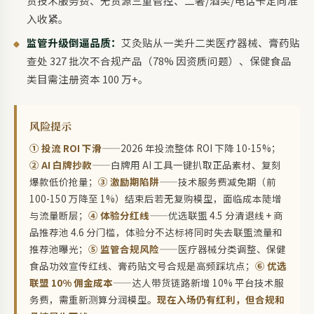
货技术服务费、无货源三重管控、二奢/酒类/电话卡定向准
入收紧。
监管升级倒逼品质：
艾灸贴从一类升二类医疗器械、膏药贴
查处 327 批次不合规产品（78% 因资质问题）、保健食品
类目需注册资本 100 万+。
风险提示
① 投流 ROI 下滑
——2026 年投流整体 ROI 下降 10-15%；
② AI 白牌抄款
——白牌用 AI 工具一键扒取正品素材、复刻
爆款低价抢量；
③ 激励期陷阱
——技术服务费减免期（前
100-150 万降至 1%）结束后若无复购模型，面临成本陡增
与流量断层；
④ 体验分红线
——优选联盟 4.5 分清退线 + 商
品推荐池 4.6 分门槛，体验分不达标将同时失去联盟流量和
推荐池曝光；
⑤ 监管合规风险
——医疗器械分类调整、保健
食品功效宣传红线、膏药贴文号合规是高频踩坑点；
⑥ 优选
联盟 10% 佣金成本
——达人带货链路新增 10% 平台技术服
务费，需重新测算分润模型。
现在入场仍有红利，但合规和