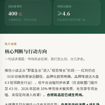
目标客单价
体验分底线
400
≥4.6
元
大健康类目，市场已验证
商品推荐池免费流量门槛
执行摘要
核心判断与行动方向
一句话讲清楚：市场机会在哪、我们怎么切、分几步走。
微信小店正从"野蛮生长"进入"规范增长"阶段——红利仍在
（618 动销商家接近翻倍、品牌化趋势明确，品牌增速达大盘
4.3 倍领跑全行业），但平台治理同步收紧（优选联盟门槛升
至 4.5 分、2026 年起收 10% 带货技术服务费、无货源专项治
理、类目定向准入收紧）。
合规和品控已成生死线。
大健康类目在微信小店有天然优势：
中老年信任消费 + 送礼场