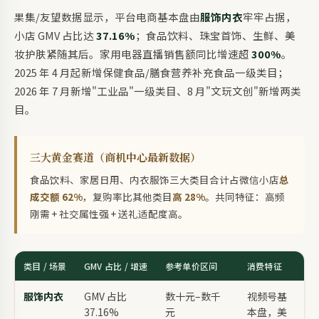
果集/友望数据显示，平台电商基本盘由
服饰内衣
牢牢占据，
小店 GMV 占比达
37.16%
；食品饮料、珠宝首饰、生鲜、美
妆护肤紧随其后。家用电器直播销售额同比增速超
300%
。
2025 年 4 月起新增保健食品/膳食营养补充食品一级类目；
2026 年 7 月新增"工业品"一级类目、8 月"文玩文创"新增两类
目。
三大黄金赛道（商机中心最新数据）
食品饮料、家居日用、内衣服饰三大类目合计占微信小店
总
成交额 62%
，复购率比其他类目
高 28%
。共同特征：高频
刚需 + 社交属性强 + 送礼适配度高。
类目 / 场景
GMV 占比 / 增速
参考单价区间
消费特征
服饰内衣
GMV 占比
数十元–数千
视频号基
37.16%
元
本盘，美