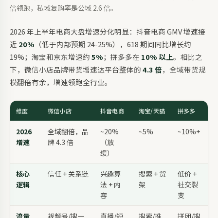
倍领跑，私域复购率是公域 2.6 倍。
2026 年上半年电商大盘增速分化明显：抖音电商 GMV 增速接
近
20%
（低于内部预期 24-25%），618 期间同比增长约
19%；淘宝和京东增速约
5%
；拼多多在
10% 以上
。相比之
下，微信小店品牌带货增速达平台整体的
4.3 倍
，全域带货规
模翻倍有余，增速领跑全行业。
维度
微信小店
抖音电商
淘宝/天猫
拼多多
2026
全域翻倍，品
~20%
~5%
~10%+
增速
牌 4.3 倍
（放
缓）
核心
信任 + 关系链
兴趣算
搜索 + 货
低价 +
逻辑
法 + 内
架
社交裂
容
变
流量
视频号/搜一
直播/短
搜索/推
拼团/搜