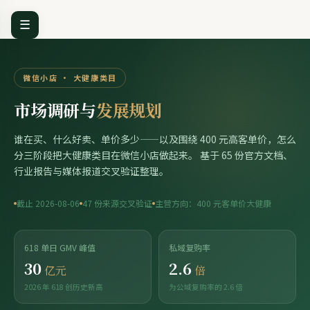
☰
微信小店 · 大健康类目
市场调研与
发展规划
谁在买、什么好卖、单价多少——以及围绕 400 元高客单价，怎么
分三阶段把大健康类目在微信小店做起来。 基于 65 份官方文档、
行业报告与媒体报道交叉验证整理。
截止 2026-08-06
47 份来源交叉验证
主营方向：400 元客单价大健康
618 单日 GMV 峰值
私域复购率
30
2.6
亿元
倍
2026 年 618 创历史新高
为公域复购率的 2.6 倍