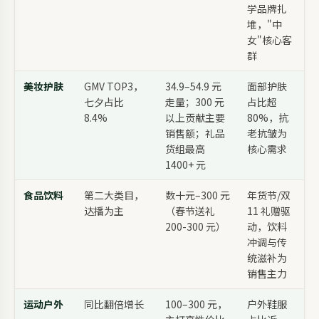
学品牌扎
堆，"中
女"核心客
群
美妆护肤
GMV TOP3，
34.9–54.9 元
面部护肤
七夕占比
走量；300 元
占比超
8.4%
以上贡献主要
80%，抗
销售额；礼品
老抗皱为
货组最高
核心需求
1400+ 元
食品饮料
第二大类目，
数十元–300 元
年货节/双
达播为主
（春节送礼
11 礼赠驱
200-300 元）
动，饮料
冲调与传
统滋补为
销售主力
运动户外
同比翻倍增长
100–300 元，
户外鞋服