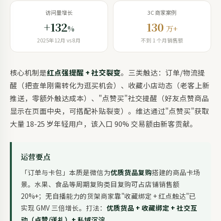
访问量增长
3C 商家案例
+132
130
%
万+
2025年12月 vs 8月
不到 1 个月销售额
核心机制是
红点强提醒 + 社交裂变
。三类触达：订单/物流提
醒（把查单刚需转化为逛买机会）、收藏小店动态（老客上新
推送，零额外触达成本）、"点赞买"社交提醒（好友点赞商品
显示在页面中央，可搭配补贴裂变）。维达通过"点赞买"获取
大量 18-25 岁年轻用户，该入口 90% 交易额由新客贡献。
运营要点
「订单与卡包」本质是微信为
优质货品复购
搭建的商品卡场
景。水果、食品等周期复购类目复购可占店铺销售额
20%+；无自播能力的货架商家靠"收藏绑定 + 红点触达"已
实现 GMV 三倍增长。打法：
优质货品 + 收藏绑定 + 社交互
动（点赞/送礼）+ 私域沉淀
。