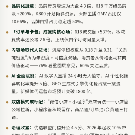
品牌化加速：
品牌带货增速为大盘 4.3 倍，618 千万级品牌
数 +200%，K800 计划倾斜资源。头部主播 GMV 占比仅
10.66%，品牌自播占比稳定超 50%。
「订单与卡包」成复购核心场：
618 成交额 +537%，私域
复购率达公域 2.6 倍。上线仅四个月访问量大增。
内容场取代人货场：
沉浸停留权重从 0.18 升至 0.31，"关系
链密度"拆为亲密度 + 可信度双轴。消费者从价格驱动转向
价值驱动——76% 看重圈层意见，60% 关注品质。
AI 全面赋能：
AI 数字人直播 24 小时无人值守、AI 个性化推
荐转化率提升 5 倍、GEO 生成式引擎优化抢占搜一搜流
量。新媒体代运营市场预计突破 1800 亿。
双店模式成标配：
"微信小店 + 小程序"双店玩法——小店管
公域拉新，小程序管私域留存，商品通/订单通/会员通三打
通。
治理收紧：
优选联盟门槛升至 4.5 分、2026 年起收 10% 带