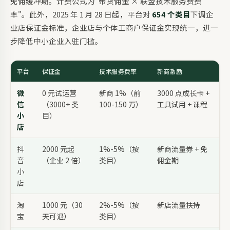
免佣缓冲期。计费公式为"带货佣金 × 联盟技术服务费费
率"。此外，2025 年 1 月 28 日起，平台对
654 个类目
下调企
业店保证金标准，企业店与个体工商户保证金实现统一，进一
步降低中小企业入驻门槛。
平台
保证金
技术服务费率
新商激励
微
0 元试运营
新商 1%（前
3000 点成长卡 +
信
（3000+ 类
100-150 万）
工具试用 + 课程
小
目）
店
抖
2000 元起
1%-5%（按
新商流量券 + 免
音
（企业 2 倍）
类目）
佣金期
小
店
淘
1000 元（30
2%-5%（按
新店流量扶持
宝
天可退）
类目）