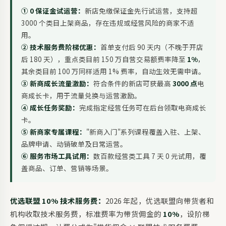
① 0 保证金试运营：
新店免缴保证金先行试运营，支持超
3000 个类目上架商品，存在违规或经营风险的商家不适
用。
② 技术服务费阶梯优惠：
首单支付后 90 天内（不晚于开店
后 180 天），重点类目前 150 万自营交易额费率降至
1%
，
其余类目前 100 万同样适用 1% 费率，自动生效无需申请。
③ 新商成长流量激励：
符合条件的新店可获最高
3000 点
电
商成长卡，用于流量兑换与运营激励。
④ 成长任务奖励：
完成指定经营任务可在后台领取电商成长
卡。
⑤ 新商家专属课程：
"新商入门"系列课程覆盖入驻、上架、
品牌申请、动销破单及日常运营。
⑥ 服务市场工具试用：
数百款经营类工具 7 天 0 元试用，覆
盖商品、订单、营销等场景。
优选联盟 10% 技术服务费：
2026 年起，优选联盟向带货者和
机构收取技术服务费，标准费率为带货佣金的
10%
，设阶梯