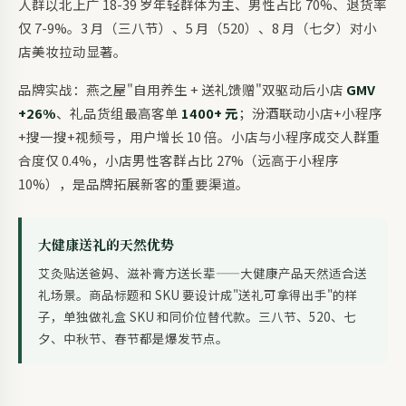
人群以北上广 18-39 岁年轻群体为主、男性占比 70%、退货率
仅 7-9%。3 月（三八节）、5 月（520）、8 月（七夕）对小
店美妆拉动显著。
品牌实战：燕之屋"自用养生 + 送礼馈赠"双驱动后小店
GMV
+26%
、礼品货组最高客单
1400+ 元
；汾酒联动小店+小程序
+搜一搜+视频号，用户增长 10 倍。小店与小程序成交人群重
合度仅 0.4%，小店男性客群占比 27%（远高于小程序
10%），是品牌拓展新客的重要渠道。
大健康送礼的天然优势
艾灸贴送爸妈、滋补膏方送长辈——大健康产品天然适合送
礼场景。商品标题和 SKU 要设计成"送礼可拿得出手"的样
子，单独做礼盒 SKU 和同价位替代款。三八节、520、七
夕、中秋节、春节都是爆发节点。