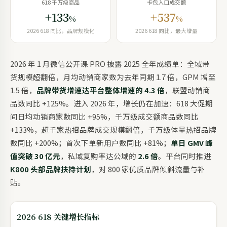
618 千万级商品
卡包入口成交额
+133
+537
%
%
2026 618 同比，品牌规模化
2026 618 同比，最大增量
2026 年 1 月微信公开课 PRO 披露 2025 全年成绩单：全域带
货规模超翻倍，月均动销商家数为去年同期 1.7 倍，GPM 增至
1.5 倍，
品牌带货增速达平台整体增速的 4.3 倍
，联盟动销商
品数同比 +125%。进入 2026 年，增长仍在加速：618 大促期
间日均动销商家数同比 +95%，千万级成交额商品数同比
+133%，超千家热招品牌成交规模翻倍，千万级体量热招品牌
数同比 +200%；首次下单新用户数同比 +81%；
单日 GMV 峰
值突破 30 亿元
，私域复购率达公域的
2.6 倍
。平台同时推进
K800 头部品牌扶持计划
，对 800 家优质品牌倾斜流量与补
贴。
2026 618 关键增长指标