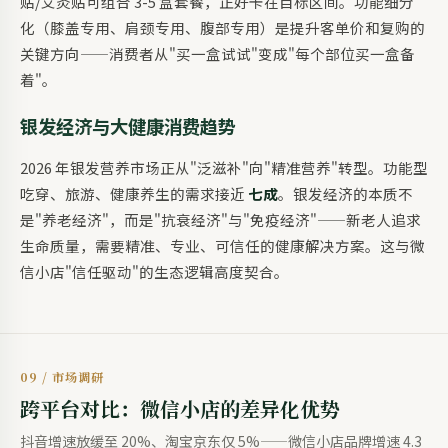
贴/艾灸贴可组合 3-5 盒套餐，正好卡在目标区间。功能细分
化（膝盖专用、肩颈专用、腹部专用）是提升客单价和复购的
关键方向——消费者从"买一盒试试"变成"每个部位买一盒备
着"。
银发经济与大健康消费趋势
2026 年银发营养市场正从"泛滋补"向"精准营养"转型。功能型
吃穿、旅游、健康养生的需求接近
七成
。银发经济的本质不
是"养老经济"，而是"抗衰经济"与"免疫经济"——新老人追求
生命质量，需要精准、专业、可信任的健康解决方案。这与微
信小店"信任驱动"的生态逻辑高度契合。
09 / 市场调研
跨平台对比：微信小店的差异化优势
抖音增速放缓至 20%、淘宝京东仅 5%——微信小店品牌增速 4.3