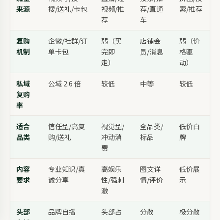
来源
搜/送礼/卡包
视频/推
荐/直通
索/推荐
荐
车
复购
企微/社群/订
弱（买
店铺会
弱（价
机制
单卡包
完即
员/消息
格驱
走）
动）
私域
公域 2.6 倍
较低
中等
较低
复购
率
适合
信任型/高复
视觉型/
全品类/
低价白
品类
购/送礼
冲动消
标品
牌
费
内容
专业知识/真
高娱乐
图文详
低价展
要求
诚分享
性/强刺
情/评价
示
激
头部
品牌自播
头部占
分散
极分散