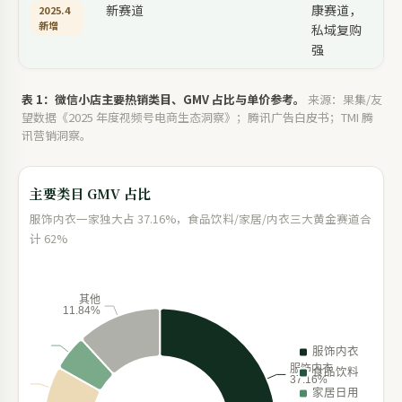
新赛道
康赛道，
2025.4
新增
私域复购
强
表 1：微信小店主要热销类目、GMV 占比与单价参考。
来源：果集/友
望数据《2025 年度视频号电商生态洞察》；腾讯广告白皮书；TMI 腾
讯营销洞察。
主要类目 GMV 占比
服饰内衣一家独大占 37.16%，食品饮料/家居/内衣三大黄金赛道合
计 62%