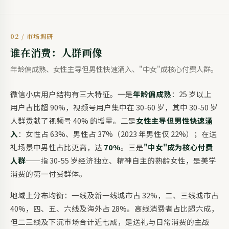
02 / 市场调研
谁在消费：人群画像
年龄偏成熟、女性主导但男性快速涌入、"中女"成核心付费人群。
微信小店用户结构有三大特征。一是
年龄偏成熟
：25 岁以上
用户占比超 90%，视频号用户集中在 30-60 岁，其中 30-50 岁
人群贡献了视频号 40% 的增量。二是
女性主导但男性快速涌
入
：女性占 63%、男性占 37%（2023 年男性仅 22%）；在送
礼场景中男性占比更高，达
70%
。三是
"中女"成为核心付费
人群
——指 30-55 岁经济独立、精神自主的熟龄女性，是美学
消费的第一付费群体。
地域上分布均衡：一线及新一线城市占 32%，二、三线城市占
40%，四、五、六线及海外占 28%。高线消费者占比超六成，
但二三线及下沉市场合计近七成，是送礼与日常消费的主战