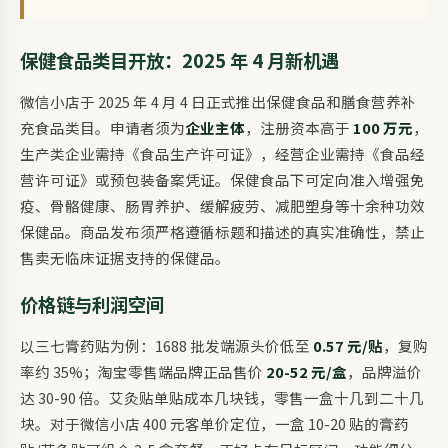
保健食品类目开放：2025 年 4 月新机遇
微信小店于 2025 年 4 月 4 日正式推出保健食品和膳食营养补
充食品类目。申请者须为
企业主体
，注册资本高于
100 万元
，
生产类企业需持《食品生产许可证》，经营企业需持《食品经
营许可证》或预包装备案凭证。保健食品下可定向准入增强免
疫、骨骼健康、肠胃养护、缓解疲劳、减肥塑身等十余种功效
保健品。商品发布须严格遵循标题和描述的真实准确性，禁止
售卖无临床证据支持的保健品。
价格链与利润空间
以三七膏药贴为例：1688 批发端源头价低至
0.57 元/贴
，复购
率约 35%；淘宝零售端品牌正品售价
20-52 元/盒
，品牌溢价
达 30-90 倍。艾灸贴单贴成本几块钱，零售一盒十几到二十几
块。对于微信小店 400 元客单价定位，一盒 10-20 贴的膏药