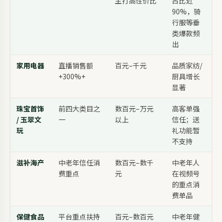
主打高性价比
占比近
90%，骑
行服等垂
类爆款频
出
家用电器
直播销售额
百元–千元
品质家纺/
+300%+
厨具增长
显著
珠宝首饰
前四大类目之
数百元–万元
高客单强
/ 玉翠文
一
以上
信任；送
玩
礼功能暂
不支持
滋补海产
中老年信任消
数百元–数千
中老年人
费重点
元
在视频号
的重点消
费单品
保健食品
平台重点扶持
百元–数百元
中老年健