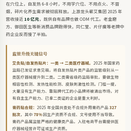
在穴位上，自发热 6-8 小时，不用学穴位、不用点火、不冒
烟，碎片化养生需求被彻底释放。上游龙头蕲艾集团 2025 年
营收接近
10 亿元
，既供自有品牌也做 ODM 代工。老金磨
方、御田医生等新消费品牌跑得快，同仁堂、片仔癀等老牌中
药企业反而慢了半拍。
监管升级关键信号
艾灸贴/自发热贴片：一类 → 二类医疗器械。
2025 年国家药
监局已发征求意见稿，将自发热贴片类产品的监管级别从一
类医疗器械提升到二类。二类需省级药监局审批，要做生物
相容性检测、发热性能检测、皮肤刺激性检测。门槛一提，
大量没有生产能力、靠贴牌代工的小品牌将被清出市场，对
有自主生产能力、已拿二类证的企业是重大利好。
膏药贴合规：
2025 年全国共查处不合规外用膏药产品
327
批次
，其中
78%
因生产资质不合规、文号使用不当导致。
膏药产品属监管严格的健康类产品，入驻电商平台需提供医
疗器械经营许可证或生产资质。