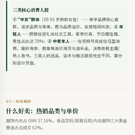
三类核心消费人群
① "中女"群体
（30-55 岁熟龄女性）——美学品牌核心客
群，追求品质与审美，愿为品质溢价，反感喧闹叫卖；
② 年
轻人
——把微信送礼当社交工具，客单价高、节日属性强，
男性占比达 70%；
③ 中老年人
——在视频号完成信任型消
费，偏好海参、鲍鱼等高价海货与滋补品，决策依赖主播/
熟人背书。三类人的选品、话术与触达路径完全不同，需分
别设计货盘。
03 / 市场调研
什么好卖：热销品类与单价
服饰内衣占 GMV 37.16%，食品饮料/家居日用/内衣服饰三大黄金
赛道占总成交 62%。