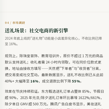
04 / 市场调研
送礼场景：社交电商的新引擎
2024 年底上线的"送礼物"功能是小店差异化核心，不收比例已降
至 16%。
规则上，除珠宝首饰、教育培训外，原价不超过 1 万元的商品
默认支持送礼；收礼者需 24 小时内领取，可在同价位款式更
换，地址由接收方填写——天然把"下单者"与"收货者"分离，
把交易变成社交互动。最新数据显示，送礼不收比例已从此前
40%+ 大幅降至
16%
，成交退款比例下降
55%
。
效果在节庆持续验证。东方甄选送礼订单占整体 85%，节假日
超 90%，2025 年元旦/除夕送礼订单环比暴增 1622%/661%，
除夕单日 GMV 超 500 万元。腾讯广告白皮书显示，美妆送礼