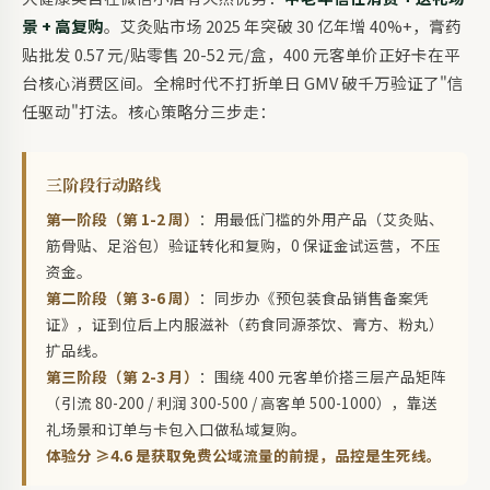
景 + 高复购
。艾灸贴市场 2025 年突破 30 亿年增 40%+，膏药
贴批发 0.57 元/贴零售 20-52 元/盒，400 元客单价正好卡在平
台核心消费区间。全棉时代不打折单日 GMV 破千万验证了"信
任驱动"打法。核心策略分三步走：
三阶段行动路线
第一阶段（第 1-2 周）
：用最低门槛的外用产品（艾灸贴、
筋骨贴、足浴包）验证转化和复购，0 保证金试运营，不压
资金。
第二阶段（第 3-6 周）
：同步办《预包装食品销售备案凭
证》，证到位后上内服滋补（药食同源茶饮、膏方、粉丸）
扩品线。
第三阶段（第 2-3 月）
：围绕 400 元客单价搭三层产品矩阵
（引流 80-200 / 利润 300-500 / 高客单 500-1000），靠送
礼场景和订单与卡包入口做私域复购。
体验分 ≥4.6 是获取免费公域流量的前提，品控是生死线。