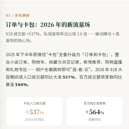
05 / 市场调研
订单与卡包：2026 年的新流量场
618 成交额 +537%，私域复购率达公域 2.6 倍——被动曝光 + 高
复购的核心场。
2025 年下半年原微信"卡包"全量升级为「订单和卡包」，整
合小店订单、购物车、收藏与浏览记录，新增推荐、购物直播
和礼物专区——用户无需跳转即可"逛-看-买"。2026 年 618 大
促期间该入口成交额同比大涨
537%
，百万成交额商家数同比
暴涨
564%
。
卡包入口成交额
百万成交商家数
+537
+564
%
%
2026 618 同比
同期同比